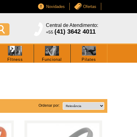
Novidades
Ofertas
Central de Atendimento:
(41) 3642 4011
+55
FItness
Funcional
Pilates
Ordenar por: