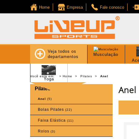
Home
Empresa
Fale conosco
Veja todos os
Musculação
departamentos
Ace
Você está em:
Home
Pilates
Anel
Yoga
Anel
Pilates
Anel
(5)
Bolas Pilates
(22)
Faixa Elástica
(11)
Rolos
(3)