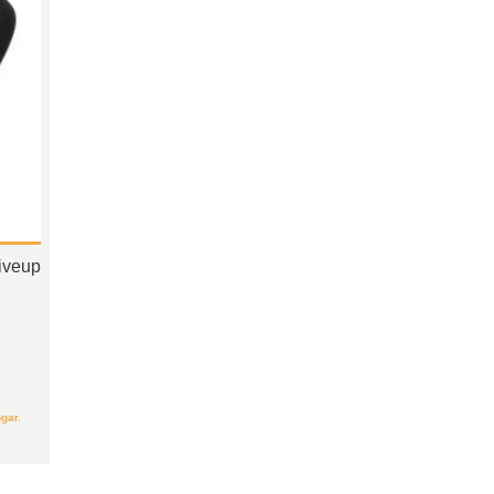
iveup
gar.