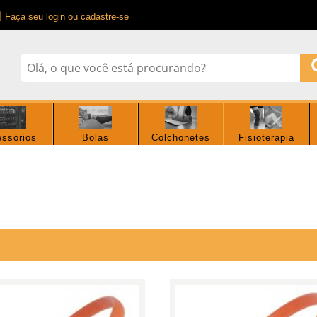
Faça seu login ou cadastre-se
ssórios
Bolas
Colchonetes
Fisioterapia