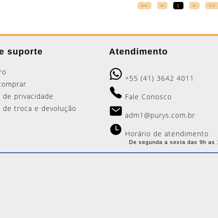
<<
<
1
>
>>
e suporte
Atendimento
ro
+55 (41) 3642 4011
comprar
a de privacidade
Fale Conosco
ca de troca e devolução
adm1@purys.com.br
Horário de atendimento
De segunda a sexta das 9h as