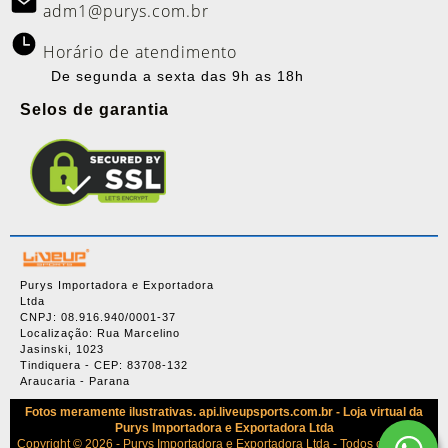
adm1@purys.com.br
Horário de atendimento
De segunda a sexta das 9h as 18h
Selos de garantia
Purys Importadora e Exportadora
Ltda
CNPJ: 08.916.940/0001-37
Localização: Rua Marcelino
Jasinski, 1023
Tindiquera - CEP: 83708-132
Araucaria - Parana
Fotos meramente ilustrativas. api.liveupsports.com.br - Loja virtual da
Purys Importadora e Exportadora Ltda
Copyright © 2026 - Purys Importadora e Exportadora Ltda - Todos os direitos