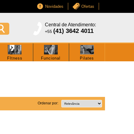
Novidades
Ofertas
Central de Atendimento:
(41) 3642 4011
+55
FItness
Funcional
Pilates
Ordenar por: