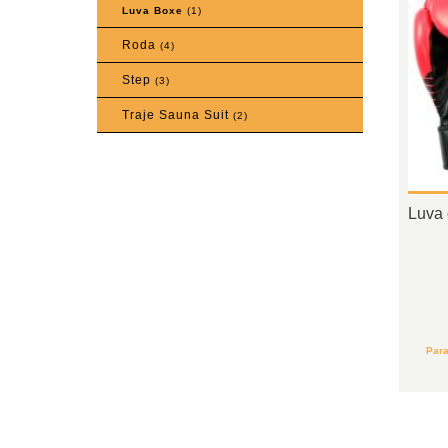
Luva Boxe
(1)
Roda
(4)
Step
(3)
Traje Sauna Suit
(2)
Luva 
Para