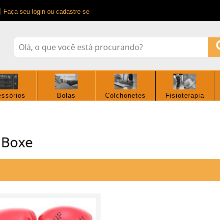
Faça seu login ou cadastre-se
ssórios
Bolas
Colchonetes
Fisioterapia
 Boxe