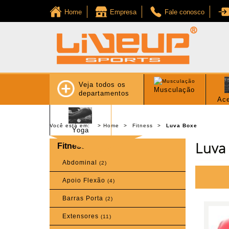
Home
Empresa
Fale conosco
Veja todos os
Musculação
departamentos
Ace
Você está em:
Home
Fitness
Luva Boxe
Yoga
Luva
Fitness
Abdominal
(2)
Apoio Flexão
(4)
Barras Porta
(2)
Extensores
(11)