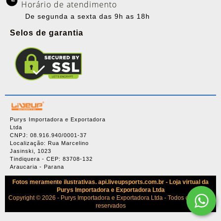
Horário de atendimento
De segunda a sexta das 9h as 18h
Selos de garantia
Purys Importadora e Exportadora
Ltda
CNPJ: 08.916.940/0001-37
Localização: Rua Marcelino
Jasinski, 1023
Tindiquera - CEP: 83708-132
Araucaria - Parana
Fotos meramente ilustrativas. api.liveupsports.com.br - Loja virtual da
Purys Importadora e Exportadora Ltda
Copyright © 2026 - Purys Importadora e Exportadora Ltda - Todos os direitos
reservados