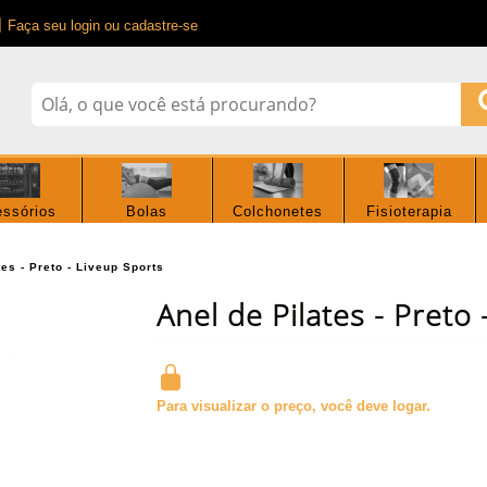
Faça seu login ou cadastre-se
ssórios
Bolas
Colchonetes
Fisioterapia
tes - Preto - Liveup Sports
Anel de Pilates - Preto
Para visualizar o preço, você deve logar.