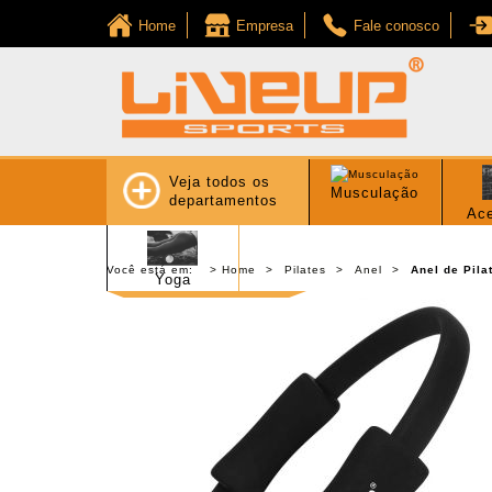
Home
Empresa
Fale conosco
Veja todos os
Musculação
departamentos
Ace
Você está em:
Home
Pilates
Anel
Anel de Pila
Yoga