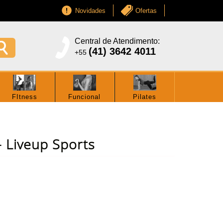
Novidades
Ofertas
Central de Atendimento:
(41) 3642 4011
+55
FItness
Funcional
Pilates
 - Liveup Sports