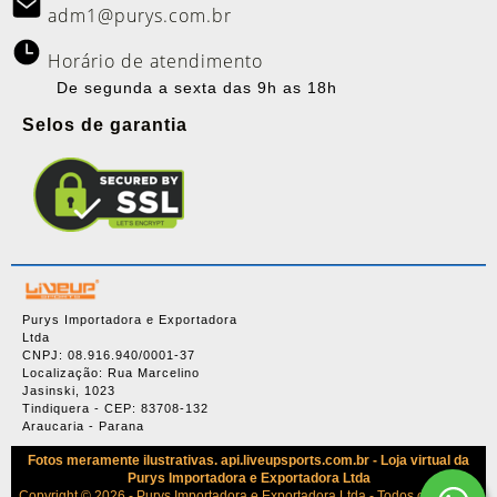
adm1@purys.com.br
Horário de atendimento
De segunda a sexta das 9h as 18h
Selos de garantia
Purys Importadora e Exportadora
Ltda
CNPJ: 08.916.940/0001-37
Localização: Rua Marcelino
Jasinski, 1023
Tindiquera - CEP: 83708-132
Araucaria - Parana
Fotos meramente ilustrativas. api.liveupsports.com.br - Loja virtual da
Purys Importadora e Exportadora Ltda
Copyright © 2026 - Purys Importadora e Exportadora Ltda - Todos os direitos