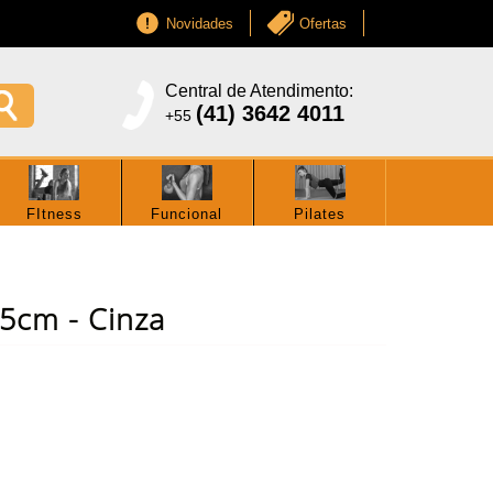
Novidades
Ofertas
Central de Atendimento:
(41) 3642 4011
+55
FItness
Funcional
Pilates
5cm - Cinza