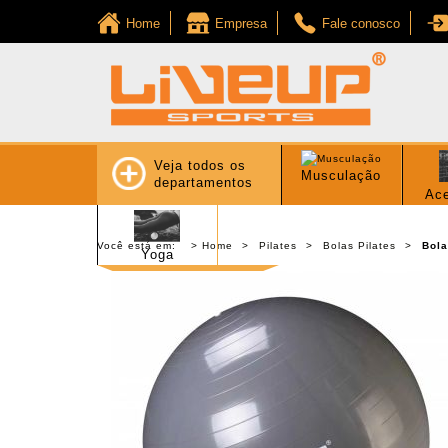
Home
Empresa
Fale conosco
Veja todos os
Musculação
departamentos
Ace
Você está em:
Home
Pilates
Bolas Pilates
Bola
Yoga