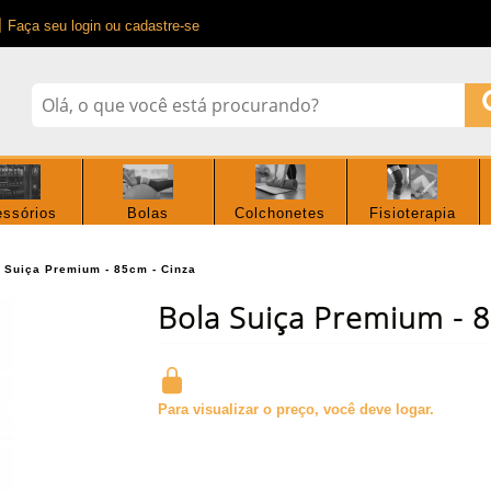
Faça seu login ou cadastre-se
ssórios
Bolas
Colchonetes
Fisioterapia
 Suiça Premium - 85cm - Cinza
Bola Suiça Premium - 8
Para visualizar o preço, você deve logar.